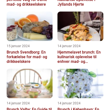
mad- og drikkeelskere
Jyllands Hjerte
15 januar 2024
14 januar 2024
Brunch Svendborg: En
Hjemmelavet brunch: En
forkælelse for mad- og
kulinarisk oplevelse til
drikkeelskere
enhver mad- og
drikkeelskers smag
14 januar 2024
14 januar 2024
Brunch Valby: En Guide til
Brunch i København: En