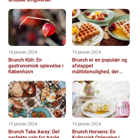
16 januar 2024
16 januar 2024
Brunch Kbh: En
Brunch er en populær og
gastronomisk oplevelse i
afslappet
København
måltidsmulighed, der
kombinerer det bedste
fra både morgenmad og
f...
15 januar 2024
15 januar 2024
Brunch Take Away: Det
Brunch Horsens: En
perfekte valg for travle
Kulinarisk Oplevelse i