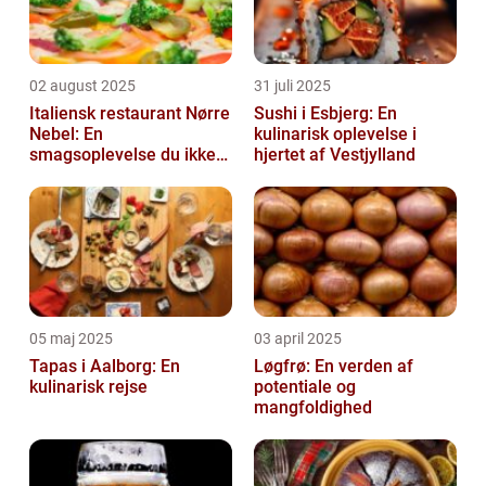
02 august 2025
31 juli 2025
Italiensk restaurant Nørre
Sushi i Esbjerg: En
Nebel: En
kulinarisk oplevelse i
smagsoplevelse du ikke
hjertet af Vestjylland
må gå glip af
05 maj 2025
03 april 2025
Tapas i Aalborg: En
Løgfrø: En verden af
kulinarisk rejse
potentiale og
mangfoldighed