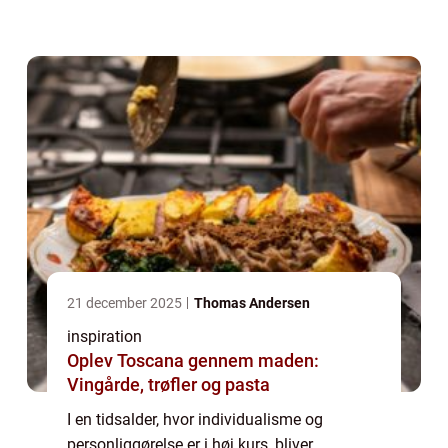
virksomhedens begivenheder, tilbyder
kageprint en unik må...
21 december 2025
Thomas Andersen
inspiration
Oplev Toscana gennem maden:
Vingårde, trøfler og pasta
I en tidsalder, hvor individualisme og
personliggørelse er i høj kurs, bliver