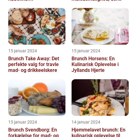
kombinerer det bedste
fra både morgenmad og
f...
15 januar 2024
15 januar 2024
Brunch Take Away: Det
Brunch Horsens: En
perfekte valg for travle
Kulinarisk Oplevelse i
mad- og drikkeelskere
Jyllands Hjerte
15 januar 2024
14 januar 2024
Brunch Svendborg: En
Hjemmelavet brunch: En
forkælelse for mad- og
kulinarisk oplevelse til