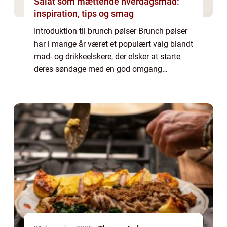
Salat som mættende hverdagsmad:
inspiration, tips og smag
Introduktion til brunch pølser Brunch pølser
har i mange år været et populært valg blandt
mad- og drikkeelskere, der elsker at starte
deres søndage med en god omgang
morgenmad. Disse saftige og lækkert
krydrede pølser har vundet hjerterne hos
mange, ...