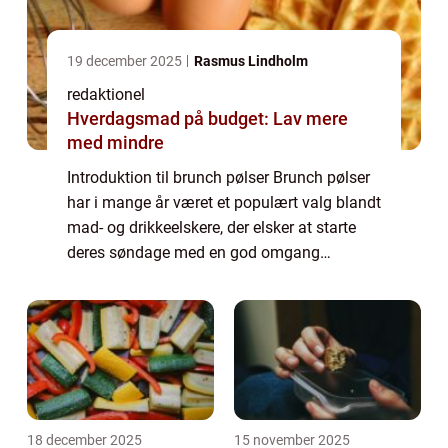
19 december 2025
Rasmus Lindholm
redaktionel
Hverdagsmad på budget: Lav mere
med mindre
Introduktion til brunch pølser Brunch pølser
har i mange år været et populært valg blandt
mad- og drikkeelskere, der elsker at starte
deres søndage med en god omgang
morgenmad. Disse saftige og lækkert
krydrede pølser har vundet hjerterne hos
mange, ...
18 december 2025
15 november 2025