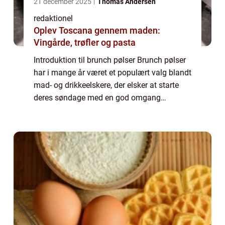
21 december 2025
Thomas Andersen
redaktionel
Oplev Toscana gennem maden:
Vingårde, trøfler og pasta
Introduktion til brunch pølser Brunch pølser
har i mange år været et populært valg blandt
mad- og drikkeelskere, der elsker at starte
deres søndage med en god omgang
morgenmad. Disse saftige og lækkert
krydrede pølser har vundet hjerterne hos
mange, ...