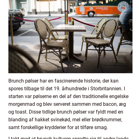
Brunch pølser har en fascinerende historie, der kan
spores tilbage til det 19. århundrede i Storbritannien. I
starten var pølserne en del af den traditionelle engelske
morgenmad og blev serveret sammen med bacon, æg
og toast. Disse tidlige brunch pølser var fyldt med en
blanding af hakket svinekød, mel eller brødkrummer,
samt forskellige krydderier for at tilføre smag.
I takt med at brunch-kulturen spredte sig til andre lande,