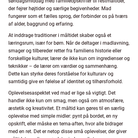
søndagsmiddag med familieopskrifter til festmåltider,
der fejrer højtider og særlige begivenheder. Mad
fungerer som et fælles sprog, der forbinder os på tværs
af alder, baggrund og erfaring.
At inddrage traditioner i måltidet skaber også et
læringsrum, især for børn. Når de deltager i madlavning,
smager og tilbereder retter fra familiens historie eller
forskellige kulturer, lærer de ikke kun om ingredienser og
teknikker – de lærer om værdier og sammenhæng.
Dette kan styrke deres forståelse for kulturarv og
samtidig give en følelse af identitet og tilhørsforhold.
Oplevelsesaspektet ved mad er lige så vigtigt. Det
handler ikke kun om smag, men også om atmosfære,
æstetik og kreativitet. Et måltid kan gøres til en særlig
oplevelse med simple midler: pynt på bordet, en ny
opskrift, eller måske en tema-aften, hvor alle bidrager
med en ret. Det er netop disse små oplevelser, der giver