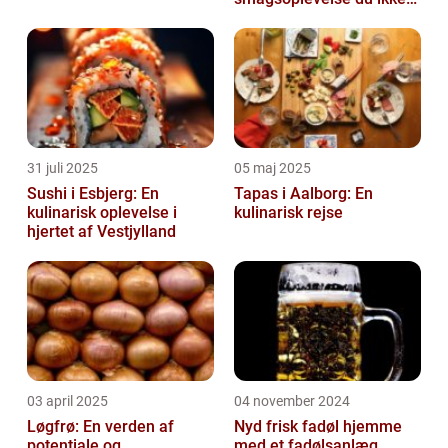
må gå glip af
31 juli 2025
05 maj 2025
Sushi i Esbjerg: En
Tapas i Aalborg: En
kulinarisk oplevelse i
kulinarisk rejse
hjertet af Vestjylland
03 april 2025
04 november 2024
Løgfrø: En verden af
Nyd frisk fadøl hjemme
potentiale og
med et fadølsanlæg