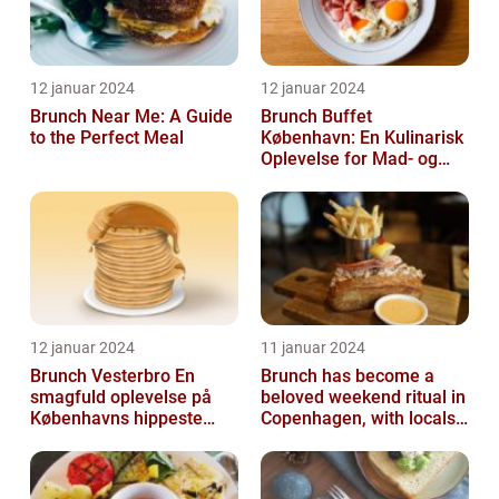
12 januar 2024
12 januar 2024
Brunch Near Me: A Guide
Brunch Buffet
to the Perfect Meal
København: En Kulinarisk
Oplevelse for Mad- og
Drikkeelskere
12 januar 2024
11 januar 2024
Brunch Vesterbro En
Brunch has become a
smagfuld oplevelse på
beloved weekend ritual in
Københavns hippeste
Copenhagen, with locals
kvarter
and tourists alike flocking
to...