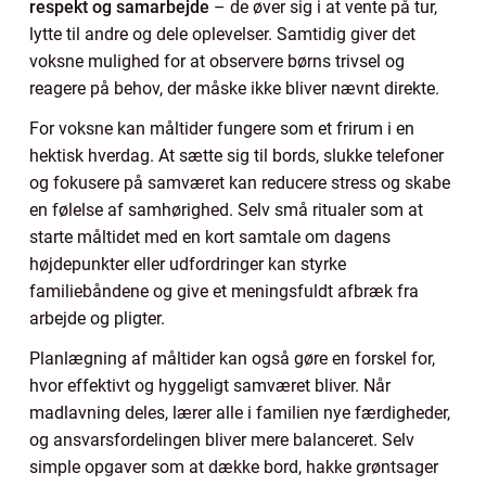
respekt og samarbejde
– de øver sig i at vente på tur,
lytte til andre og dele oplevelser. Samtidig giver det
voksne mulighed for at observere børns trivsel og
reagere på behov, der måske ikke bliver nævnt direkte.
For voksne kan måltider fungere som et frirum i en
hektisk hverdag. At sætte sig til bords, slukke telefoner
og fokusere på samværet kan reducere stress og skabe
en følelse af samhørighed. Selv små ritualer som at
starte måltidet med en kort samtale om dagens
højdepunkter eller udfordringer kan styrke
familiebåndene og give et meningsfuldt afbræk fra
arbejde og pligter.
Planlægning af måltider kan også gøre en forskel for,
hvor effektivt og hyggeligt samværet bliver. Når
madlavning deles, lærer alle i familien nye færdigheder,
og ansvarsfordelingen bliver mere balanceret. Selv
simple opgaver som at dække bord, hakke grøntsager