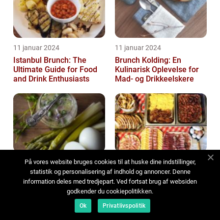
11 januar 2024
11 januar 2024
Istanbul Brunch: The
Brunch Kolding: En
Ultimate Guide for Food
Kulinarisk Oplevelse for
and Drink Enthusiasts
Mad- og Drikkeelskere
10 januar 2024
10 januar 2024
På vores website bruges cookies til at huske dine indstillinger,
statistik og personalisering af indhold og annoncer. Denne
Brunch i Køge - En
Brunch Silkeborg: En Unik
information deles med tredjepart. Ved fortsat brug af websiden
himmelsk gastronomisk
Oplevelse for Mad- og
godkender du cookiepolitikken.
oplevelse
Drikkeelskere
Ok
Privatlivspolitik