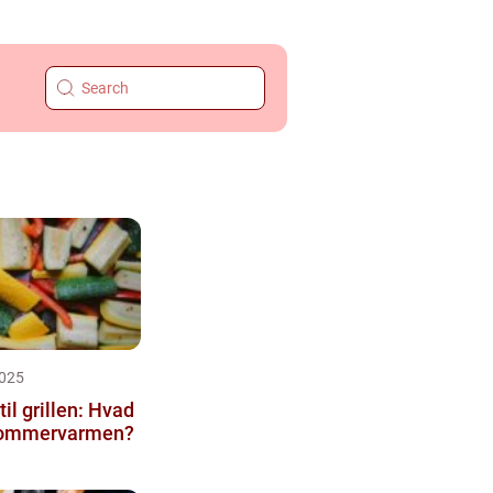
025
il grillen: Hvad
 sommervarmen?