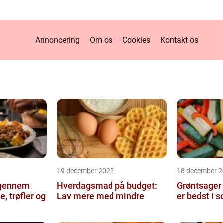
Annoncering
Om os
Cookies
Kontakt os
19 december 2025
18 december 2
 gennem
Hverdagsmad på budget:
Grøntsager t
, trøfler og
Lav mere med mindre
er bedst i