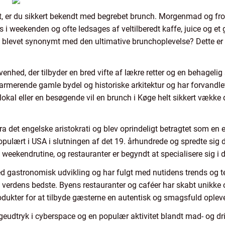
t, er du sikkert bekendt med begrebet brunch. Morgenmad og frok
s i weekenden og ofte ledsages af veltilberedt kaffe, juice og et
 blevet synonymt med den ultimative brunchoplevelse? Dette er s
enhed, der tilbyder en bred vifte af lækre retter og en behagelig
harmerende gamle bydel og historiske arkitektur og har forvandlet
lokal eller en besøgende vil en brunch i Køge helt sikkert vække 
fra det engelske aristokrati og blev oprindeligt betragtet som en
opulært i USA i slutningen af det 19. århundrede og spredte sig de
eekendrutine, og restauranter er begyndt at specialisere sig i 
ed gastronomisk udvikling og har fulgt med nutidens trends og te
 verdens bedste. Byens restauranter og caféer har skabt unikke 
odukter for at tilbyde gæsterne en autentisk og smagsfuld opleve
geudtryk i cyberspace og en populær aktivitet blandt mad- og dri