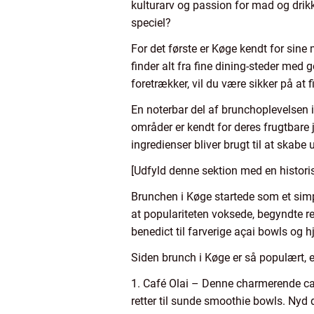
kulturarv og passion for mad og drik
speciel?
For det første er Køge kendt for sine 
finder alt fra fine dining-steder med
foretrækker, vil du være sikker på at
En noterbar del af brunchoplevelsen 
områder er kendt for deres frugtbare 
ingredienser bliver brugt til at skabe 
[Udfyld denne sektion med en histor
Brunchen i Køge startede som et sim
at populariteten voksede, begyndte re
benedict til farverige açai bowls og
Siden brunch i Køge er så populært, e
1. Café Olai – Denne charmerende caf
retter til sunde smoothie bowls. Nyd 