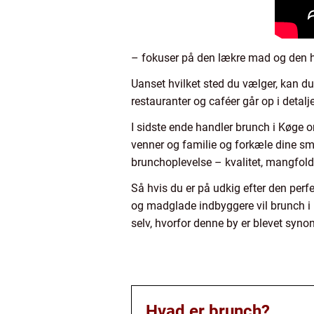
– fokuser på den lækre mad og den 
Uanset hvilket sted du vælger, kan d
restauranter og caféer går op i detalj
I sidste ende handler brunch i Køge
venner og familie og forkæle dine sma
brunchoplevelse – kvalitet, mangfoldi
Så hvis du er på udkig efter den per
og madglade indbyggere vil brunch i 
selv, hvorfor denne by er blevet syn
Hvad er brunch?