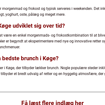
r morgenmad og frokost og typisk serveres i weekenden. Det inklud
gt, yoghurt, oste, pålæg og meget mere.
øge udviklet sig over tid?
a at være en enkel morgenmads- og frokostkombination til at bliv
féer er begyndt at eksperimentere med nye og innovative retter og
runchmenuer.
n bedste brunch i Køge?
r i Køge, der tilbyder lækker brunch. Nogle populære steder ink
tilbyder et bredt udvalg af retter og en hyggelig atmosfære, der
Få læst flere indlæg her