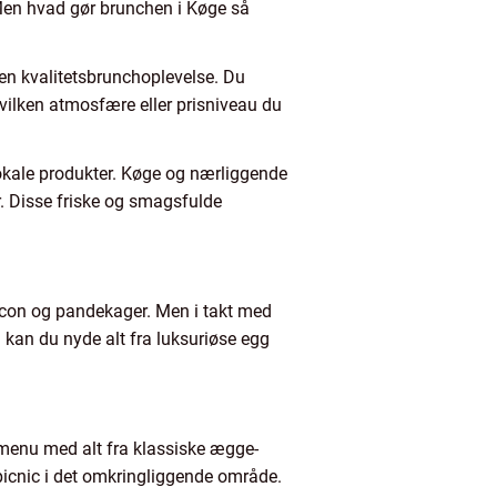
 Men hvad gør brunchen i Køge så
e en kvalitetsbrunchoplevelse. Du
hvilken atmosfære eller prisniveau du
okale produkter. Køge og nærliggende
r. Disse friske og smagsfulde
acon og pandekager. Men i takt med
 kan du nyde alt fra luksuriøse egg
hmenu med alt fra klassiske ægge-
 picnic i det omkringliggende område.