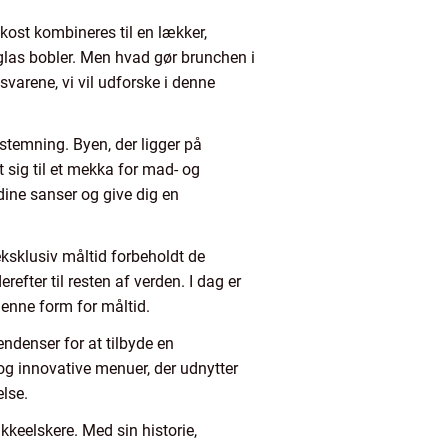
ost kombineres til en lækker,
 glas bobler. Men hvad gør brunchen i
varene, vi vil udforske i denne
 stemning. Byen, der ligger på
 sig til et mekka for mad- og
dine sanser og give dig en
 eksklusiv måltid forbeholdt de
refter til resten af verden. I dag er
denne form for måltid.
ndenser for at tilbyde en
og innovative menuer, der udnytter
lse.
kkeelskere. Med sin historie,