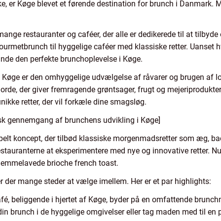
ke, er Køge blevet et førende destination for brunch i Danmark.
mange restauranter og caféer, der alle er dedikerede til at tilbyd
 gourmetbrunch til hyggelige caféer med klassiske retter. Uanset 
 finde den perfekte brunchoplevelse i Køge.
i Køge er den omhyggelige udvælgelse af råvarer og brugen af l
jorde, der giver fremragende grøntsager, frugt og mejeriprodukte
unikke retter, der vil forkæle dine smagsløg.
isk gennemgang af brunchens udvikling i Køge]
pelt koncept, der tilbød klassiske morgenmadsretter som æg, b
stauranterne at eksperimentere med nye og innovative retter. Nu
 hjemmelavede brioche french toast.
r der mange steder at vælge imellem. Her er et par highlights:
é, beliggende i hjertet af Køge, byder på en omfattende brunc
din brunch i de hyggelige omgivelser eller tag maden med til en