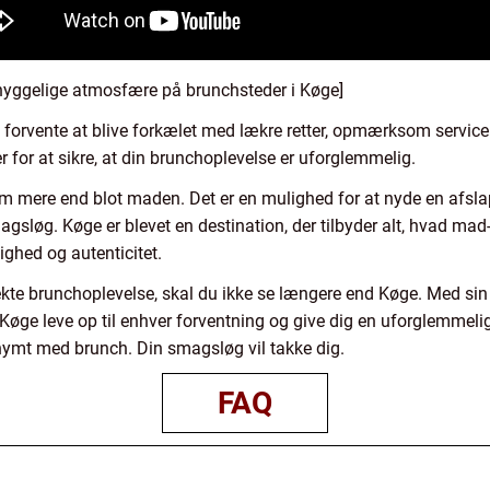
hyggelige atmosfære på brunchsteder i Køge]
u forvente at blive forkælet med lækre retter, opmærksom servi
er for at sikre, at din brunchoplevelse er uforglemmelig.
 om mere end blot maden. Det er en mulighed for at nyde en afs
gsløg. Køge er blevet en destination, der tilbyder alt, hvad mad-
ghed og autenticitet.
fekte brunchoplevelse, skal du ikke se længere end Køge. Med si
Køge leve op til enhver forventning og give dig en uforglemmeli
onymt med brunch. Din smagsløg vil takke dig.
FAQ