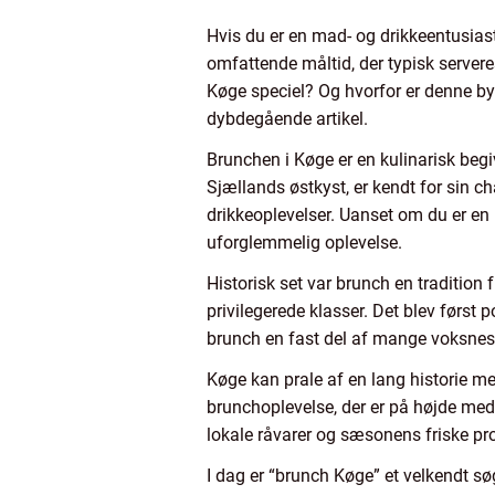
Hvis du er en mad- og drikkeentusias
omfattende måltid, der typisk servere
Køge speciel? Og hvorfor er denne by
dybdegående artikel.
Brunchen i Køge er en kulinarisk begiv
Sjællands østkyst, er kendt for sin c
drikkeoplevelser. Uanset om du er en 
uforglemmelig oplevelse.
Historisk set var brunch en tradition 
privilegerede klasser. Det blev først p
brunch en fast del af mange voksnes w
Køge kan prale af en lang historie m
brunchoplevelse, der er på højde med
lokale råvarer og sæsonens friske pr
I dag er “brunch Køge” et velkendt sø