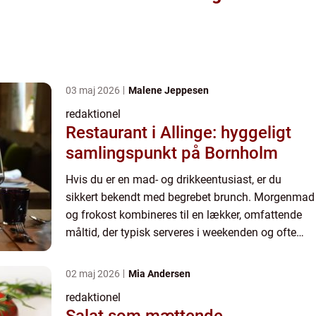
03 maj 2026
Malene Jeppesen
redaktionel
Restaurant i Allinge: hyggeligt
samlingspunkt på Bornholm
Hvis du er en mad- og drikkeentusiast, er du
sikkert bekendt med begrebet brunch. Morgenmad
og frokost kombineres til en lækker, omfattende
måltid, der typisk serveres i weekenden og ofte
ledsages af veltilberedt kaffe, juice og et glas
bobler. Men h...
02 maj 2026
Mia Andersen
redaktionel