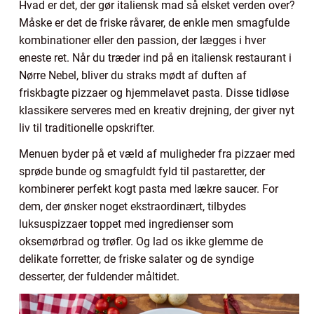
Hvad er det, der gør italiensk mad så elsket verden over?
Måske er det de friske råvarer, de enkle men smagfulde
kombinationer eller den passion, der lægges i hver
eneste ret. Når du træder ind på en italiensk restaurant i
Nørre Nebel, bliver du straks mødt af duften af
friskbagte pizzaer og hjemmelavet pasta. Disse tidløse
klassikere serveres med en kreativ drejning, der giver nyt
liv til traditionelle opskrifter.
Menuen byder på et væld af muligheder fra pizzaer med
sprøde bunde og smagfuldt fyld til pastaretter, der
kombinerer perfekt kogt pasta med lækre saucer. For
dem, der ønsker noget ekstraordinært, tilbydes
luksuspizzaer toppet med ingredienser som
oksemørbrad og trøfler. Og lad os ikke glemme de
delikate forretter, de friske salater og de syndige
desserter, der fuldender måltidet.