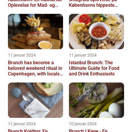
Oplevelse for Mad- og
Københavns hippeste
Drikkeelskere
kvarter
11 januar 2024
11 januar 2024
Brunch has become a
Istanbul Brunch: The
beloved weekend ritual in
Ultimate Guide for Food
Copenhagen, with locals
and Drink Enthusiasts
and tourists alike flocking
to...
11 januar 2024
10 januar 2024
Brunch Kolding: En
Brunch i Køge - En