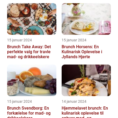
kombinerer det bedste
fra både morgenmad og
f...
15 januar 2024
15 januar 2024
Brunch Take Away: Det
Brunch Horsens: En
perfekte valg for travle
Kulinarisk Oplevelse i
mad- og drikkeelskere
Jyllands Hjerte
15 januar 2024
14 januar 2024
Brunch Svendborg: En
Hjemmelavet brunch: En
forkælelse for mad- og
kulinarisk oplevelse til