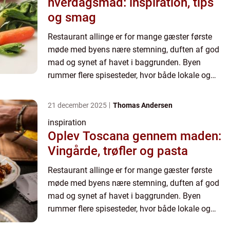
hverdagsmad: inspiration, tips
og smag
Restaurant allinge er for mange gæster første
møde med byens nære stemning, duften af god
mad og synet af havet i baggrunden. Byen
rummer flere spisesteder, hvor både lokale og
turister mødes om en god aftensmad...
21 december 2025
Thomas Andersen
inspiration
Oplev Toscana gennem maden:
Vingårde, trøfler og pasta
Restaurant allinge er for mange gæster første
møde med byens nære stemning, duften af god
mad og synet af havet i baggrunden. Byen
rummer flere spisesteder, hvor både lokale og
turister mødes om en god aftensmad...