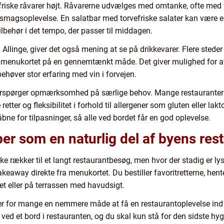
rer friske råvarer højt. Råvarerne udvælges med omtanke, ofte m
 smagsoplevelse. En salatbar med torvefriske salater kan være en
lbehør i det tempo, der passer til middagen.
 i Allinge, giver det også mening at se på drikkevarer. Flere ste
 menukortet på en gennemtænkt måde. Det giver mulighed for at f
behøver stor erfaring med vin i forvejen.
terspørger opmærksomhed på særlige behov. Mange restauranter i
retter og fleksibilitet i forhold til allergener som gluten eller l
bne for tilpasninger, så alle ved bordet får en god oplevelse.
r som en naturlig del af byens rest
 rækker til et langt restaurantbesøg, men hvor der stadig er lyst
 takeaway direkte fra menukortet. Du bestiller favoritretterne, hen
 eller på terrassen med havudsigt.
ver for mange en nemmere måde at få en restaurantoplevelse ind
ed et bord i restauranten, og du skal kun stå for den sidste hyg