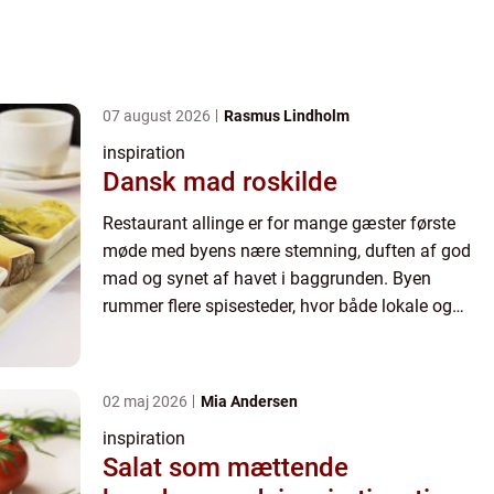
07 august 2026
Rasmus Lindholm
inspiration
Dansk mad roskilde
Restaurant allinge er for mange gæster første
møde med byens nære stemning, duften af god
mad og synet af havet i baggrunden. Byen
rummer flere spisesteder, hvor både lokale og
turister mødes om en god aftensmad...
02 maj 2026
Mia Andersen
inspiration
Salat som mættende