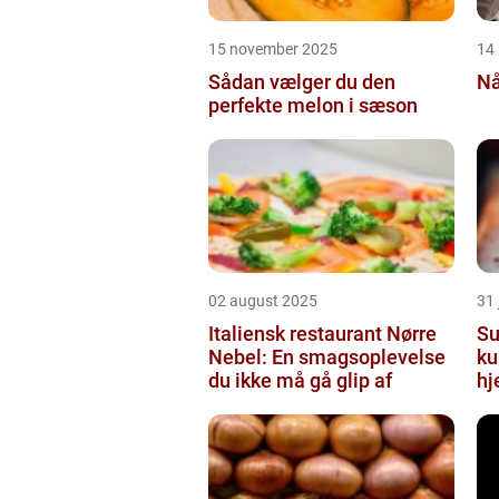
15 november 2025
14
Sådan vælger du den
Nå
perfekte melon i sæson
02 august 2025
31 
Italiensk restaurant Nørre
Su
Nebel: En smagsoplevelse
ku
du ikke må gå glip af
hj