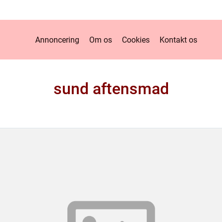
Annoncering
Om os
Cookies
Kontakt os
sund aftensmad