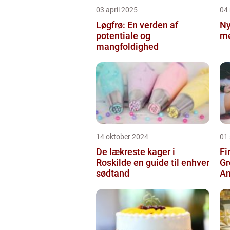
03 april 2025
04
Løgfrø: En verden af
Ny
potentiale og
me
mangfoldighed
14 oktober 2024
01
De lækreste kager i
Fi
Roskilde en guide til enhver
Gr
sødtand
An