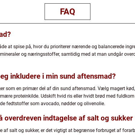
FAQ
ad?
åde at spise på, hvor du prioriterer nærende og balancerede ingr
er, mineraler og næringsstoffer, samtidig med at man undgår ove
 jeg inkludere i min sund aftensmad?
ager som en primær del af din sund aftensmad. Vælg magert kød, 
imære proteinkilde. Udskift hvid ris eller hvidt brød med fuldkorn
de fedtstoffer som avocado, nødder og olivenolie.
 overdreven indtagelse af salt og sukker
 af salt og sukker, er det vigtigt at begrænse forbruget af fora