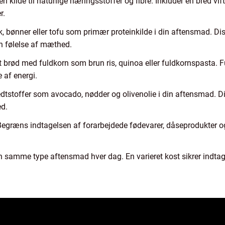
en kilde til naturlige næringsstoffer og fibre. Inkluder en bred vift
r.
sk, bønner eller tofu som primær proteinkilde i din aftensmad. D
n følelse af mæthed.
idt brød med fuldkorn som brun ris, quinoa eller fuldkornspasta. Fu
 af energi.
edtstoffer som avocado, nødder og olivenolie i din aftensmad. Dis
d.
Begræns indtagelsen af forarbejdede fødevarer, dåseprodukter og
en samme type aftensmad hver dag. En varieret kost sikrer indtag