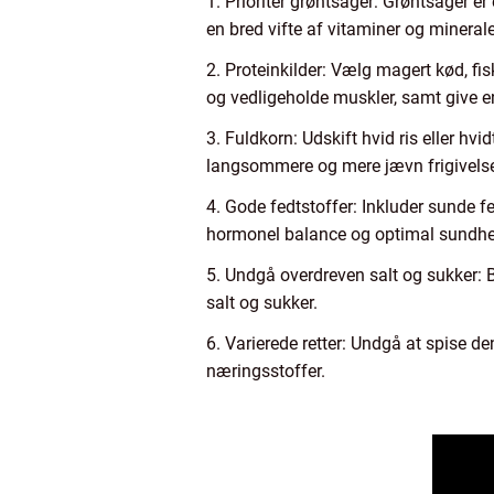
1. Prioriter grøntsager: Grøntsager er 
en bred vifte af vitaminer og minerale
2. Proteinkilder: Vælg magert kød, fi
og vedligeholde muskler, samt give e
3. Fuldkorn: Udskift hvid ris eller hv
langsommere og mere jævn frigivelse
4. Gode fedtstoffer: Inkluder sunde f
hormonel balance og optimal sundhe
5. Undgå overdreven salt og sukker: 
salt og sukker.
6. Varierede retter: Undgå at spise d
næringsstoffer.