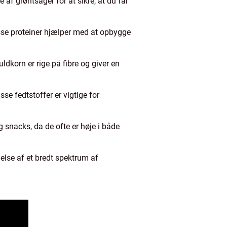
e af grøntsager for at sikre, at du får
isse proteiner hjælper med at opbygge
ldkorn er rige på fibre og giver en
se fedtstoffer er vigtige for
 snacks, da de ofte er høje i både
else af et bredt spektrum af