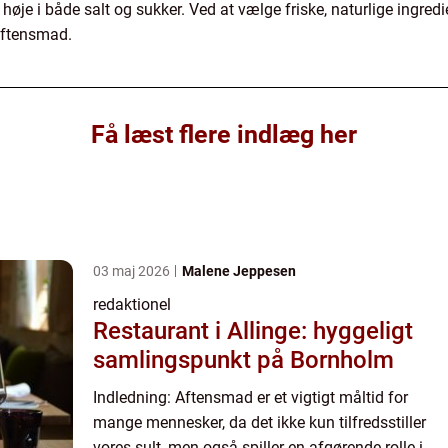
høje i både salt og sukker. Ved at vælge friske, naturlige ingred
aftensmad.
Få læst flere indlæg her
03 maj 2026
Malene Jeppesen
redaktionel
Restaurant i Allinge: hyggeligt
samlingspunkt på Bornholm
Indledning: Aftensmad er et vigtigt måltid for
mange mennesker, da det ikke kun tilfredsstiller
vores sult, men også spiller en afgørende rolle i