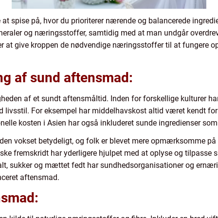
 at spise på, hvor du prioriterer nærende og balancerede ingred
 mineraler og næringsstoffer, samtidig med at man undgår overdre
 at give kroppen de nødvendige næringsstoffer til at fungere op
g af sund aftensmad:
eden af et sundt aftensmåltid. Inden for forskellige kulturer har
nd livsstil. For eksempel har middelhavskost altid været kendt fo
tionelle kosten i Asien har også inkluderet sunde ingredienser so
den vokset betydeligt, og folk er blevet mere opmærksomme på
ke fremskridt har yderligere hjulpet med at oplyse og tilpasse 
alt, sukker og mættet fedt har sundhedsorganisationer og ernær
nceret aftensmad.
ensmad: