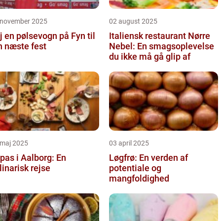
 november 2025
02 august 2025
j en pølsevogn på Fyn til
Italiensk restaurant Nørre
n næste fest
Nebel: En smagsoplevelse
du ikke må gå glip af
 maj 2025
03 april 2025
pas i Aalborg: En
Løgfrø: En verden af
linarisk rejse
potentiale og
mangfoldighed