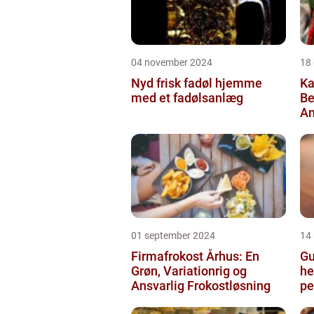
04 november 2024
18
Nyd frisk fadøl hjemme
Ka
med et fadølsanlæg
Be
An
01 september 2024
14
Firmafrokost Århus: En
Gu
Grøn, Variationrig og
he
Ansvarlig Frokostløsning
pe