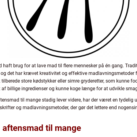
 haft brug for at lave mad til flere mennesker på én gang. Trad
ur, og det har krævet kreativitet og effektive madlavningsmeto
ilberede store kødstykker eller simre gryderetter, som kunne fodr
vet af billige ingredienser og kunne koge længe for at udvikle sm
nsmad til mange stadig lever videre, har der været en tydelig u
 opskrifter og madlavningsmetoder, der gør det lettere end nogens
em aftensmad til mange