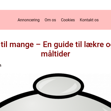
Annoncering
Om os
Cookies
Kontakt os
il mange – En guide til lækre 
måltider
n