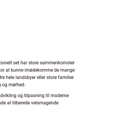
itionelt set har store sammenkomster
der for at kunne imødekomme de mange
e hele landsbyer eller store familier.
ag og mørhed.
dvikling og tilpasning til moderne
inde at tilberede velsmagende