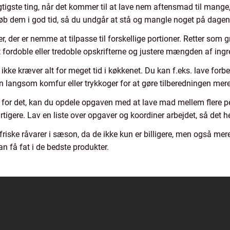
tigste ting, når det kommer til at lave nem aftensmad til mange,
 køb dem i god tid, så du undgår at stå og mangle noget på dagen
, der er nemme at tilpasse til forskellige portioner. Retter som g
t fordoble eller tredoble opskrifterne og justere mængden af ingr
ikke kræver alt for meget tid i køkkenet. Du kan f.eks. lave forbe
 langsom komfur eller trykkoger for at gøre tilberedningen mere 
 for det, kan du opdele opgaven med at lave mad mellem flere p
igere. Lav en liste over opgaver og koordiner arbejdet, så det he
friske råvarer i sæson, da de ikke kun er billigere, men også mer
n få fat i de bedste produkter.