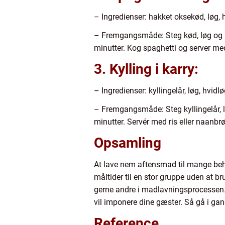
– Ingredienser: hakket oksekød, løg, h
– Fremgangsmåde: Steg kød, løg og hvi
minutter. Kog spaghetti og server m
3. Kylling i karry:
– Ingredienser: kyllingelår, løg, hvidl
– Fremgangsmåde: Steg kyllingelår, l
minutter. Servér med ris eller naanbr
Opsamling
At lave nem aftensmad til mange behøv
måltider til en stor gruppe uden at br
gerne andre i madlavningsprocessen. 
vil imponere dine gæster. Så gå i ga
Reference