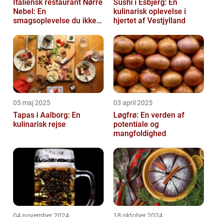
Italiensk restaurant Nørre
Sushi i Esbjerg: En
Nebel: En
kulinarisk oplevelse i
smagsoplevelse du ikke
hjertet af Vestjylland
må gå glip af
05 maj 2025
03 april 2025
Tapas i Aalborg: En
Løgfrø: En verden af
kulinarisk rejse
potentiale og
mangfoldighed
04 november 2024
18 oktober 2024