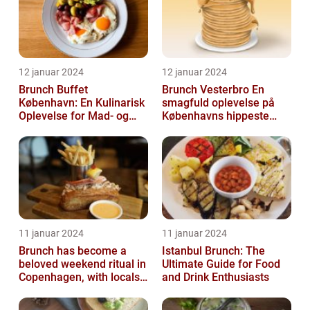
12 januar 2024
12 januar 2024
Brunch Buffet
Brunch Vesterbro En
København: En Kulinarisk
smagfuld oplevelse på
Oplevelse for Mad- og
Københavns hippeste
Drikkeelskere
kvarter
11 januar 2024
11 januar 2024
Brunch has become a
Istanbul Brunch: The
beloved weekend ritual in
Ultimate Guide for Food
Copenhagen, with locals
and Drink Enthusiasts
and tourists alike flocking
to...