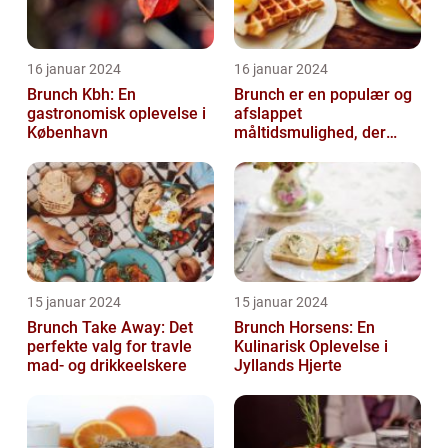
16 januar 2024
16 januar 2024
Brunch Kbh: En
Brunch er en populær og
gastronomisk oplevelse i
afslappet
København
måltidsmulighed, der
kombinerer det bedste
fra både morgenmad og
f...
15 januar 2024
15 januar 2024
Brunch Take Away: Det
Brunch Horsens: En
perfekte valg for travle
Kulinarisk Oplevelse i
mad- og drikkeelskere
Jyllands Hjerte