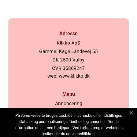
Adresse
web:
www.klikko.dk
Menu
Annoncering
Om os
På vores website bruges cookies til at huske dine indstillinger,
Cookies
statistik og personalisering af indhold og annoncer. Denne
information deles med tredjepart. Ved fortsat brug af websiden
Kontakt os
godkender du cookiepolitikken.
Sitemap