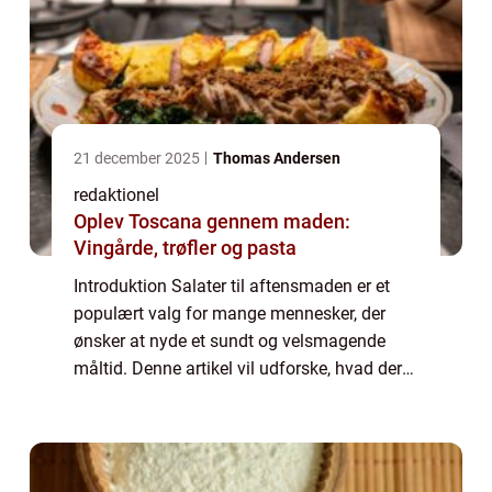
21 december 2025
Thomas Andersen
redaktionel
Oplev Toscana gennem maden:
Vingårde, trøfler og pasta
Introduktion Salater til aftensmaden er et
populært valg for mange mennesker, der
ønsker at nyde et sundt og velsmagende
måltid. Denne artikel vil udforske, hvad der
gør en salat lækker, samt give dig en
historisk gennemgang af salatens udvikling
ove...