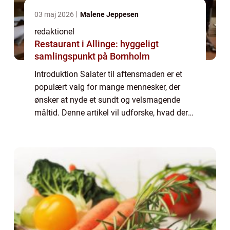
03 maj 2026
Malene Jeppesen
redaktionel
Restaurant i Allinge: hyggeligt
samlingspunkt på Bornholm
Introduktion Salater til aftensmaden er et
populært valg for mange mennesker, der
ønsker at nyde et sundt og velsmagende
måltid. Denne artikel vil udforske, hvad der
gør en salat lækker, samt give dig en
historisk gennemgang af salatens udvikling
ove...