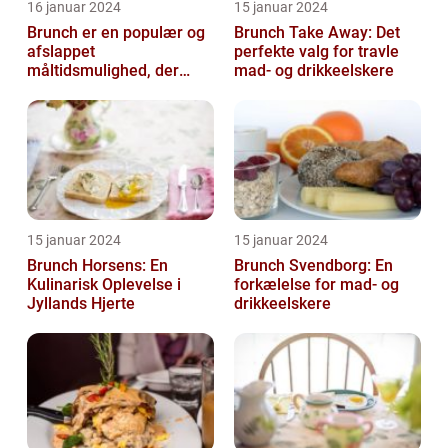
16 januar 2024
15 januar 2024
Brunch er en populær og
Brunch Take Away: Det
afslappet
perfekte valg for travle
måltidsmulighed, der
mad- og drikkeelskere
kombinerer det bedste
fra både morgenmad og
f...
15 januar 2024
15 januar 2024
Brunch Horsens: En
Brunch Svendborg: En
Kulinarisk Oplevelse i
forkælelse for mad- og
Jyllands Hjerte
drikkeelskere