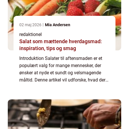
02 maj 2026
Mia Andersen
redaktionel
Salat som mættende hverdagsmad:
inspiration, tips og smag
Introduktion Salater til aftensmaden er et
populært valg for mange mennesker, der
ønsker at nyde et sundt og velsmagende
måltid. Denne artikel vil udforske, hvad der
gør en salat lækker, samt give dig en
historisk gennemgang af salatens udvikling
ove...