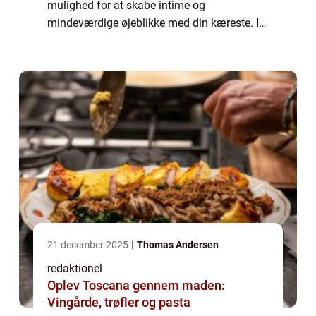
mulighed for at skabe intime og
mindeværdige øjeblikke med din kæreste. I
denne artikel vil vi udforske forskellige
aspekter af “lækker aftensmad til
kærestenR...
21 december 2025
Thomas Andersen
redaktionel
Oplev Toscana gennem maden:
Vingårde, trøfler og pasta