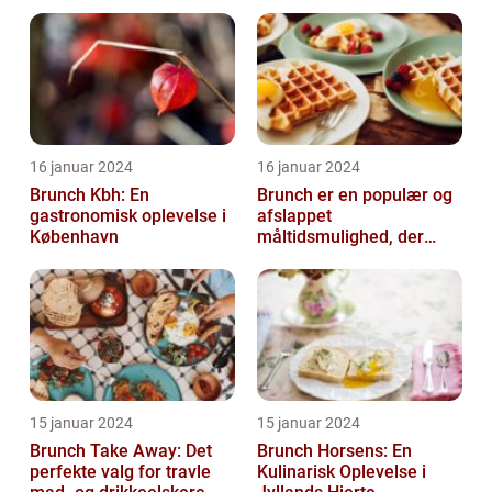
16 januar 2024
16 januar 2024
Brunch Kbh: En
Brunch er en populær og
gastronomisk oplevelse i
afslappet
København
måltidsmulighed, der
kombinerer det bedste
fra både morgenmad og
f...
15 januar 2024
15 januar 2024
Brunch Take Away: Det
Brunch Horsens: En
perfekte valg for travle
Kulinarisk Oplevelse i