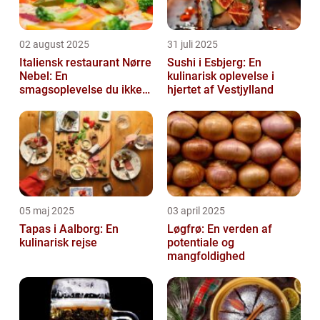
02 august 2025
31 juli 2025
Italiensk restaurant Nørre
Sushi i Esbjerg: En
Nebel: En
kulinarisk oplevelse i
smagsoplevelse du ikke
hjertet af Vestjylland
må gå glip af
05 maj 2025
03 april 2025
Tapas i Aalborg: En
Løgfrø: En verden af
kulinarisk rejse
potentiale og
mangfoldighed