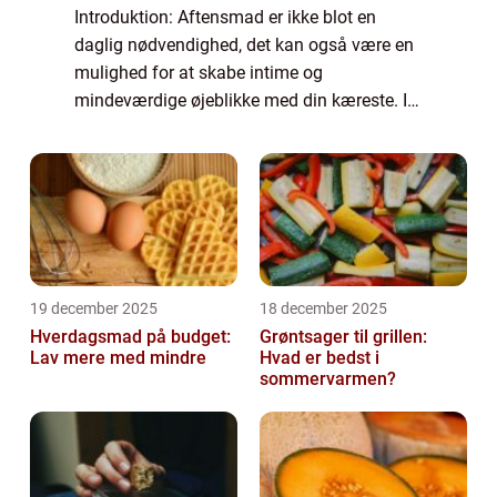
Introduktion: Aftensmad er ikke blot en
daglig nødvendighed, det kan også være en
mulighed for at skabe intime og
mindeværdige øjeblikke med din kæreste. I
denne artikel vil vi udforske forskellige
aspekter af “lækker aftensmad til
kærestenR...
19 december 2025
18 december 2025
Hverdagsmad på budget:
Grøntsager til grillen:
Lav mere med mindre
Hvad er bedst i
sommervarmen?