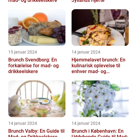
mad- og drikkeelskere
Jyllands Hjerte
15 januar 2024
14 januar 2024
Brunch Svendborg: En
Hjemmelavet brunch: En
forkælelse for mad- og
kulinarisk oplevelse til
drikkeelskere
enhver mad- og
drikkeelskers smag
14 januar 2024
14 januar 2024
Brunch Valby: En Guide til
Brunch i København: En
Mad- og Drikkeelskere
Uddybende Guide til Mad-