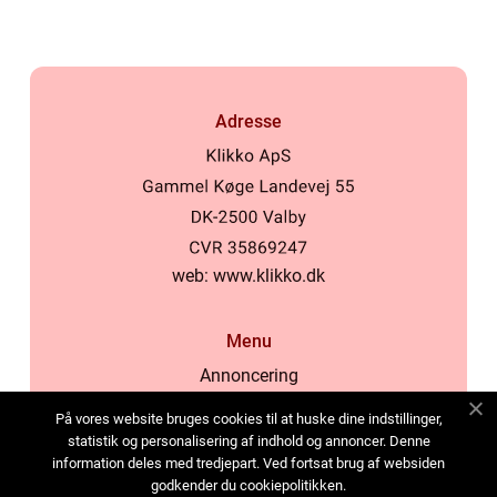
Adresse
web:
www.klikko.dk
Menu
Annoncering
Om os
På vores website bruges cookies til at huske dine indstillinger,
Cookies
statistik og personalisering af indhold og annoncer. Denne
information deles med tredjepart. Ved fortsat brug af websiden
Kontakt os
godkender du cookiepolitikken.
Sitemap