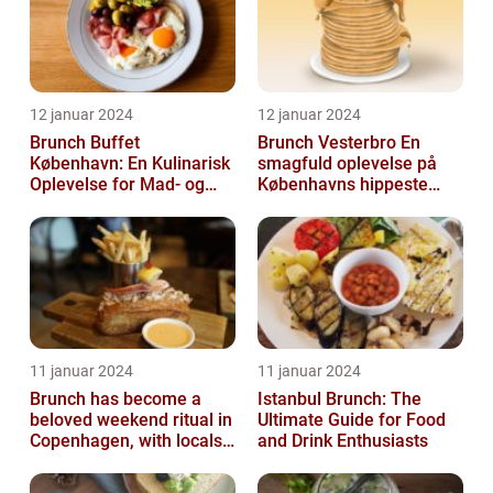
12 januar 2024
12 januar 2024
Brunch Buffet
Brunch Vesterbro En
København: En Kulinarisk
smagfuld oplevelse på
Oplevelse for Mad- og
Københavns hippeste
Drikkeelskere
kvarter
11 januar 2024
11 januar 2024
Brunch has become a
Istanbul Brunch: The
beloved weekend ritual in
Ultimate Guide for Food
Copenhagen, with locals
and Drink Enthusiasts
and tourists alike flocking
to...