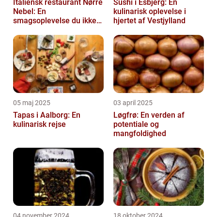
Italiensk restaurant Nørre
Sushi i Esbjerg: En
Nebel: En
kulinarisk oplevelse i
smagsoplevelse du ikke
hjertet af Vestjylland
må gå glip af
05 maj 2025
03 april 2025
Tapas i Aalborg: En
Løgfrø: En verden af
kulinarisk rejse
potentiale og
mangfoldighed
04 november 2024
18 oktober 2024