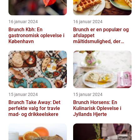
16 januar 2024
16 januar 2024
Brunch Kbh: En
Brunch er en populær og
gastronomisk oplevelse i
afslappet
København
måltidsmulighed, der
kombinerer det bedste
fra både morgenmad og
f...
15 januar 2024
15 januar 2024
Brunch Take Away: Det
Brunch Horsens: En
perfekte valg for travle
Kulinarisk Oplevelse i
mad- og drikkeelskere
Jyllands Hjerte