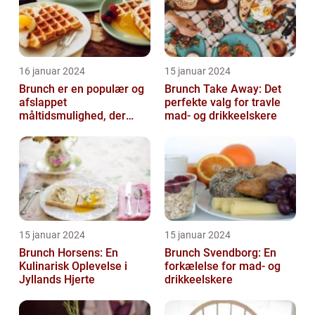
16 januar 2024
15 januar 2024
Brunch er en populær og
Brunch Take Away: Det
afslappet
perfekte valg for travle
måltidsmulighed, der
mad- og drikkeelskere
kombinerer det bedste
fra både morgenmad og
f...
15 januar 2024
15 januar 2024
Brunch Horsens: En
Brunch Svendborg: En
Kulinarisk Oplevelse i
forkælelse for mad- og
Jyllands Hjerte
drikkeelskere