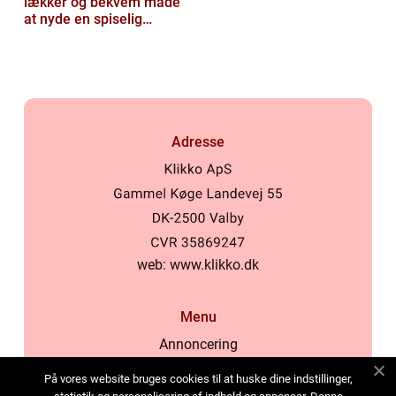
lækker og bekvem måde
at nyde en spiselig
oplevelse
Adresse
web:
www.klikko.dk
Menu
Annoncering
Om os
På vores website bruges cookies til at huske dine indstillinger,
Cookies