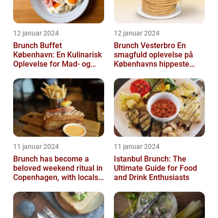
12 januar 2024
12 januar 2024
Brunch Buffet
Brunch Vesterbro En
København: En Kulinarisk
smagfuld oplevelse på
Oplevelse for Mad- og
Københavns hippeste
Drikkeelskere
kvarter
11 januar 2024
11 januar 2024
Brunch has become a
Istanbul Brunch: The
beloved weekend ritual in
Ultimate Guide for Food
Copenhagen, with locals
and Drink Enthusiasts
and tourists alike flocking
to...