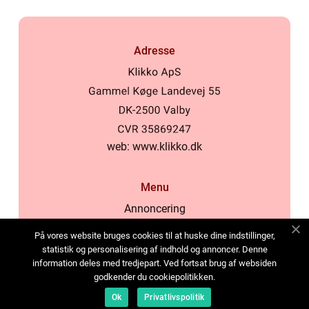
Adresse
web:
www.klikko.dk
Menu
Annoncering
Om os
På vores website bruges cookies til at huske dine indstillinger,
Cookies
statistik og personalisering af indhold og annoncer. Denne
information deles med tredjepart. Ved fortsat brug af websiden
Kontakt os
godkender du cookiepolitikken.
Sitemap
Ok
Privatlivspolitik