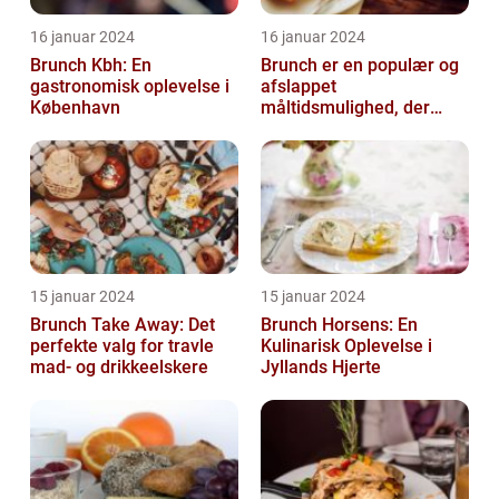
16 januar 2024
16 januar 2024
Brunch Kbh: En
Brunch er en populær og
gastronomisk oplevelse i
afslappet
København
måltidsmulighed, der
kombinerer det bedste
fra både morgenmad og
f...
15 januar 2024
15 januar 2024
Brunch Take Away: Det
Brunch Horsens: En
perfekte valg for travle
Kulinarisk Oplevelse i
mad- og drikkeelskere
Jyllands Hjerte