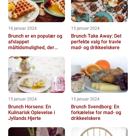
16 januar 2024
15 januar 2024
Brunch er en populær og
Brunch Take Away: Det
afslappet
perfekte valg for travle
måltidsmulighed, der
mad- og drikkeelskere
kombinerer det bedste
fra både morgenmad og
f...
15 januar 2024
15 januar 2024
Brunch Horsens: En
Brunch Svendborg: En
Kulinarisk Oplevelse i
forkælelse for mad- og
Jyllands Hjerte
drikkeelskere