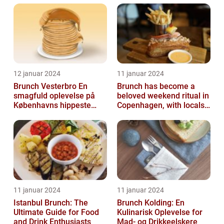
12 januar 2024
11 januar 2024
Brunch Vesterbro En
Brunch has become a
smagfuld oplevelse på
beloved weekend ritual in
Københavns hippeste
Copenhagen, with locals
kvarter
and tourists alike flocking
to...
11 januar 2024
11 januar 2024
Istanbul Brunch: The
Brunch Kolding: En
Ultimate Guide for Food
Kulinarisk Oplevelse for
and Drink Enthusiasts
Mad- og Drikkeelskere