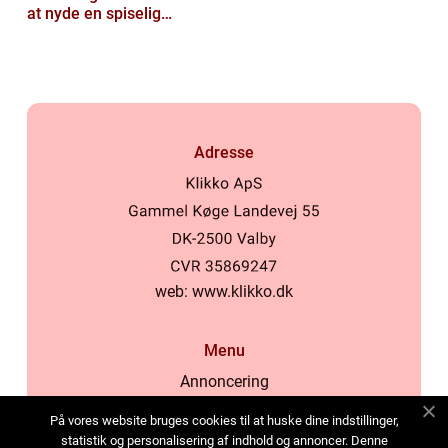
at nyde en spiselig
oplevelse
Adresse
web:
www.klikko.dk
Menu
Annoncering
Om os
På vores website bruges cookies til at huske dine indstillinger,
Cookies
statistik og personalisering af indhold og annoncer. Denne