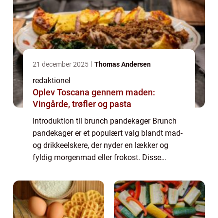
21 december 2025
Thomas Andersen
redaktionel
Oplev Toscana gennem maden:
Vingårde, trøfler og pasta
Introduktion til brunch pandekager Brunch
pandekager er et populært valg blandt mad-
og drikkeelskere, der nyder en lækker og
fyldig morgenmad eller frokost. Disse
pandekager er kendt for deres blødhed,
fluffy konsistens og delikate smag, der er
perf...