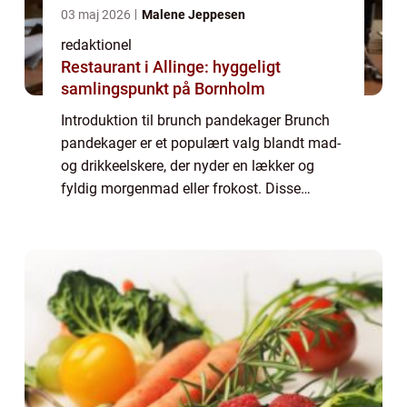
03 maj 2026
Malene Jeppesen
redaktionel
Restaurant i Allinge: hyggeligt
samlingspunkt på Bornholm
Introduktion til brunch pandekager Brunch
pandekager er et populært valg blandt mad-
og drikkeelskere, der nyder en lækker og
fyldig morgenmad eller frokost. Disse
pandekager er kendt for deres blødhed,
fluffy konsistens og delikate smag, der er
perf...