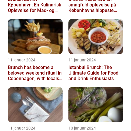
København: En Kulinarisk
smagfuld oplevelse på
Oplevelse for Mad- og
Københavns hippeste
Drikkeelskere
kvarter
11 januar 2024
11 januar 2024
Brunch has become a
Istanbul Brunch: The
beloved weekend ritual in
Ultimate Guide for Food
Copenhagen, with locals
and Drink Enthusiasts
and tourists alike flocking
to...
11 januar 2024
10 januar 2024