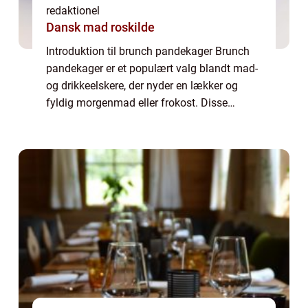
redaktionel
Dansk mad roskilde
Introduktion til brunch pandekager Brunch
pandekager er et populært valg blandt mad-
og drikkeelskere, der nyder en lækker og
fyldig morgenmad eller frokost. Disse
pandekager er kendt for deres blødhed,
fluffy konsistens og delikate smag, der er
perf...