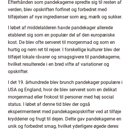
Efterhånden som pandekagerne spredte sig til resten af
verden, blev opskriften forfinet og forbedret med
tilføjelsen af nye ingredienser som æg, mælk og sukker.
I løbet af middelalderen havde pandekager allerede
etableret sig som en populær del af den europæiske
kost. De blev ofte serveret til morgenmad og som en
hurtig og nem ret til rejser. I forskellige kulturer blev der
tilføjet lokale råvarer og smagsgivere til pandekagerne,
hvilket resulterede i en bred vifte af variationer og
opskrifter.
I det 19. århundrede blev brunch pandekager populære i
USA og England, hvor de blev serveret som en delikat
morgenmad eller frokost til personer med høj social
status. I løbet af denne tid blev der også
eksperimenteret med pandekageopskrifter ved at tilføje
krydderier og frugt til dejen. Dette gav pandekagerne en
unik og forbedret smag, hvilket yderligere øgede deres