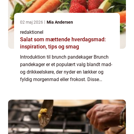
02 maj 2026
Mia Andersen
redaktionel
Salat som mættende hverdagsmad:
inspiration, tips og smag
Introduktion til brunch pandekager Brunch
pandekager er et populært valg blandt mad-
og drikkeelskere, der nyder en lækker og
fyldig morgenmad eller frokost. Disse
pandekager er kendt for deres blødhed,
fluffy konsistens og delikate smag, der er
perf...