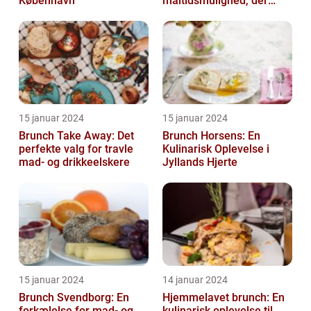
København
måltidsmulighed, der
kombinerer det bedste
fra både morgenmad og
f...
15 januar 2024
15 januar 2024
Brunch Take Away: Det
Brunch Horsens: En
perfekte valg for travle
Kulinarisk Oplevelse i
mad- og drikkeelskere
Jyllands Hjerte
15 januar 2024
14 januar 2024
Brunch Svendborg: En
Hjemmelavet brunch: En
forkælelse for mad- og
kulinarisk oplevelse til