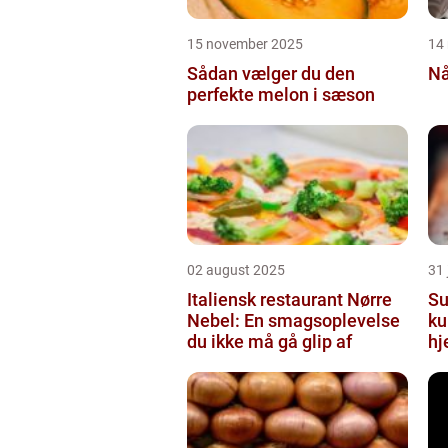
15 november 2025
14
Sådan vælger du den
Nå
perfekte melon i sæson
02 august 2025
31 
Italiensk restaurant Nørre
Su
Nebel: En smagsoplevelse
ku
du ikke må gå glip af
hj