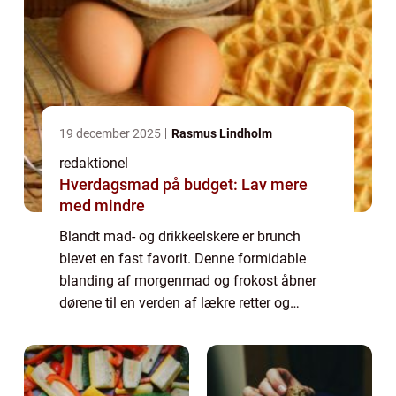
19 december 2025
Rasmus Lindholm
redaktionel
Hverdagsmad på budget: Lav mere
med mindre
Blandt mad- og drikkeelskere er brunch
blevet en fast favorit. Denne formidable
blanding af morgenmad og frokost åbner
dørene til en verden af lækre retter og
forfriskende drikkevarer. Og hvis du befinder
dig i Lyngby eller omegn, er der specielt én ...