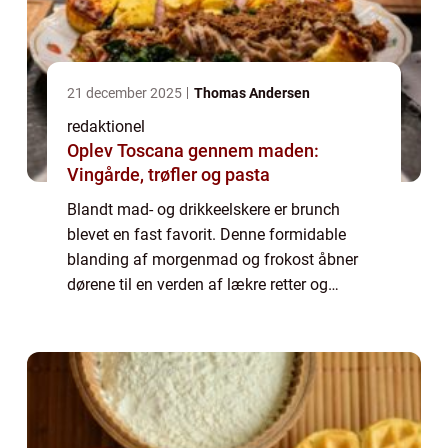
21 december 2025
Thomas Andersen
redaktionel
Oplev Toscana gennem maden:
Vingårde, trøfler og pasta
Blandt mad- og drikkeelskere er brunch
blevet en fast favorit. Denne formidable
blanding af morgenmad og frokost åbner
dørene til en verden af lækre retter og
forfriskende drikkevarer. Og hvis du befinder
dig i Lyngby eller omegn, er der specielt én ...