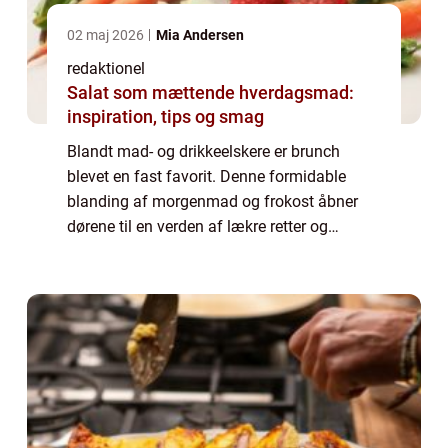
02 maj 2026
Mia Andersen
redaktionel
Salat som mættende hverdagsmad:
inspiration, tips og smag
Blandt mad- og drikkeelskere er brunch
blevet en fast favorit. Denne formidable
blanding af morgenmad og frokost åbner
dørene til en verden af lækre retter og
forfriskende drikkevarer. Og hvis du befinder
dig i Lyngby eller omegn, er der specielt én ...