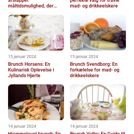
afslappet
perfekte valg for travle
måltidsmulighed, der
mad- og drikkeelskere
kombinerer det bedste
fra både morgenmad og
f...
15 januar 2024
15 januar 2024
Brunch Horsens: En
Brunch Svendborg: En
Kulinarisk Oplevelse i
forkælelse for mad- og
Jyllands Hjerte
drikkeelskere
14 januar 2024
14 januar 2024
Hjemmelavet brunch: En
Brunch Valby: En Guide til