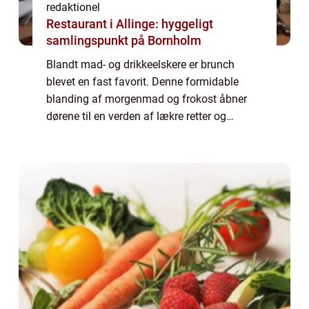
redaktionel
Restaurant i Allinge: hyggeligt
samlingspunkt på Bornholm
Blandt mad- og drikkeelskere er brunch
blevet en fast favorit. Denne formidable
blanding af morgenmad og frokost åbner
dørene til en verden af lækre retter og
forfriskende drikkevarer. Og hvis du befinder
dig i Lyngby eller omegn, er der specielt én ...