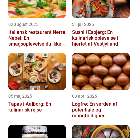
02 august 2025
31 juli 2025
Italiensk restaurant Nørre
Sushi i Esbjerg: En
Nebel: En
kulinarisk oplevelse i
smagsoplevelse du ikke
hjertet af Vestjylland
må gå glip af
05 maj 2025
03 april 2025
Tapas i Aalborg: En
Løgfrø: En verden af
kulinarisk rejse
potentiale og
mangfoldighed