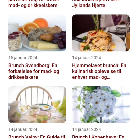
mad- og drikkeelskere
Jyllands Hjerte
15 januar 2024
14 januar 2024
Brunch Svendborg: En
Hjemmelavet brunch: En
forkælelse for mad- og
kulinarisk oplevelse til
drikkeelskere
enhver mad- og
drikkeelskers smag
14 januar 2024
14 januar 2024
Brunch Valby: En Guide til
Brunch i København: En