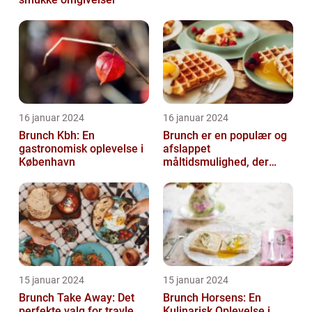
16 januar 2024
16 januar 2024
Brunch Kbh: En
Brunch er en populær og
gastronomisk oplevelse i
afslappet
København
måltidsmulighed, der
kombinerer det bedste
fra både morgenmad og
f...
15 januar 2024
15 januar 2024
Brunch Take Away: Det
Brunch Horsens: En
perfekte valg for travle
Kulinarisk Oplevelse i