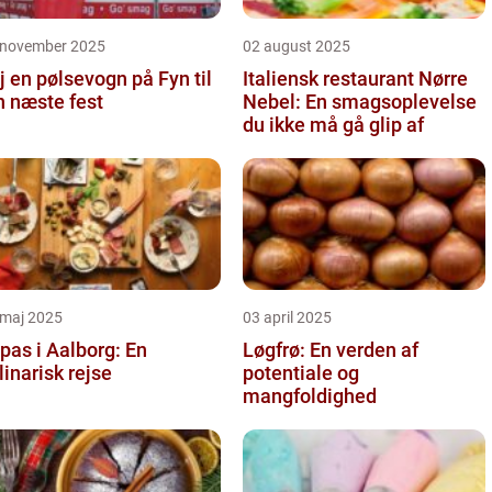
 november 2025
02 august 2025
j en pølsevogn på Fyn til
Italiensk restaurant Nørre
n næste fest
Nebel: En smagsoplevelse
du ikke må gå glip af
 maj 2025
03 april 2025
pas i Aalborg: En
Løgfrø: En verden af
linarisk rejse
potentiale og
mangfoldighed