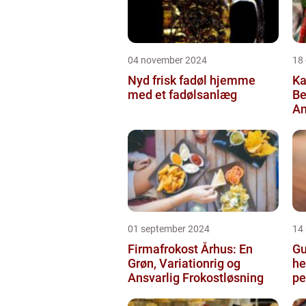
04 november 2024
18
Nyd frisk fadøl hjemme
Ka
med et fadølsanlæg
Be
An
01 september 2024
14
Firmafrokost Århus: En
Gu
Grøn, Variationrig og
he
Ansvarlig Frokostløsning
pe