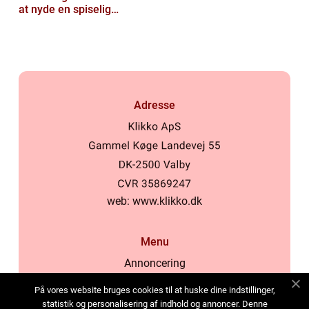
at nyde en spiselig
oplevelse
Adresse
web:
www.klikko.dk
Menu
Annoncering
Om os
På vores website bruges cookies til at huske dine indstillinger,
Cookies
statistik og personalisering af indhold og annoncer. Denne