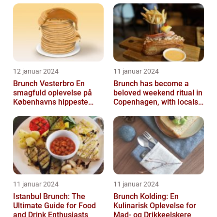
12 januar 2024
11 januar 2024
Brunch Vesterbro En
Brunch has become a
smagfuld oplevelse på
beloved weekend ritual in
Københavns hippeste
Copenhagen, with locals
kvarter
and tourists alike flocking
to...
11 januar 2024
11 januar 2024
Istanbul Brunch: The
Brunch Kolding: En
Ultimate Guide for Food
Kulinarisk Oplevelse for
and Drink Enthusiasts
Mad- og Drikkeelskere