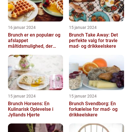
16 januar 2024
15 januar 2024
Brunch er en populær og
Brunch Take Away: Det
afslappet
perfekte valg for travle
måltidsmulighed, der
mad- og drikkeelskere
kombinerer det bedste
fra både morgenmad og
f...
15 januar 2024
15 januar 2024
Brunch Horsens: En
Brunch Svendborg: En
Kulinarisk Oplevelse i
forkælelse for mad- og
Jyllands Hjerte
drikkeelskere