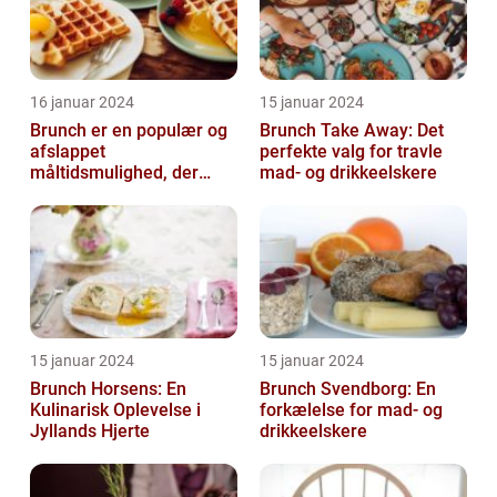
16 januar 2024
15 januar 2024
Brunch er en populær og
Brunch Take Away: Det
afslappet
perfekte valg for travle
måltidsmulighed, der
mad- og drikkeelskere
kombinerer det bedste
fra både morgenmad og
f...
15 januar 2024
15 januar 2024
Brunch Horsens: En
Brunch Svendborg: En
Kulinarisk Oplevelse i
forkælelse for mad- og
Jyllands Hjerte
drikkeelskere