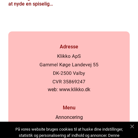
at nyde en spiselig
oplevelse
Adresse
web:
www.klikko.dk
Menu
Annoncering
Om os
På vores website bruges cookies til at huske dine indstillinger,
Cookies
statistik og personalisering af indhold og annoncer. Denne