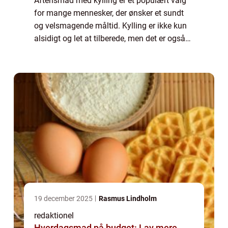
Aftensmad med kylling er et populært valg
for mange mennesker, der ønsker et sundt
og velsmagende måltid. Kylling er ikke kun
alsidigt og let at tilberede, men det er også
en kilde til magert protein, hvilket gør det til
et ideelt valg for både kødel...
19 december 2025
Rasmus Lindholm
redaktionel
Hverdagsmad på budget: Lav mere