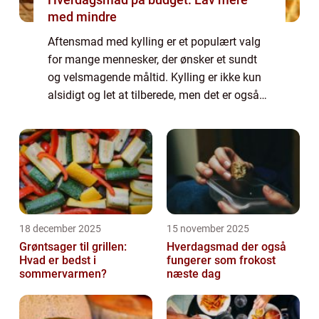
med mindre
Aftensmad med kylling er et populært valg
for mange mennesker, der ønsker et sundt
og velsmagende måltid. Kylling er ikke kun
alsidigt og let at tilberede, men det er også
en kilde til magert protein, hvilket gør det til
et ideelt valg for både kødel...
18 december 2025
15 november 2025
Grøntsager til grillen:
Hverdagsmad der også
Hvad er bedst i
fungerer som frokost
sommervarmen?
næste dag