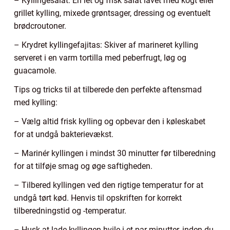
– Kyllingesalat: En let og frisk salat lavet med kogt eller
grillet kylling, mixede grøntsager, dressing og eventuelt
brødcroutoner.
– Krydret kyllingefajitas: Skiver af marineret kylling
serveret i en varm tortilla med peberfrugt, løg og
guacamole.
Tips og tricks til at tilberede den perfekte aftensmad
med kylling:
– Vælg altid frisk kylling og opbevar den i køleskabet
for at undgå bakterievækst.
– Marinér kyllingen i mindst 30 minutter før tilberedning
for at tilføje smag og øge saftigheden.
– Tilbered kyllingen ved den rigtige temperatur for at
undgå tørt kød. Henvis til opskriften for korrekt
tilberedningstid og -temperatur.
– Husk at lade kyllingen hvile i et par minutter, inden du