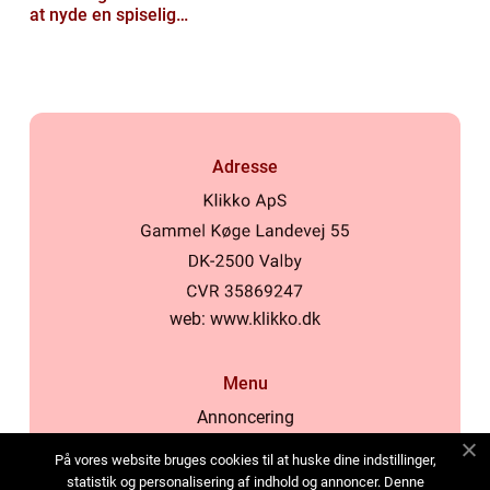
at nyde en spiselig
oplevelse
Adresse
web:
www.klikko.dk
Menu
Annoncering
Om os
På vores website bruges cookies til at huske dine indstillinger,
Cookies
statistik og personalisering af indhold og annoncer. Denne