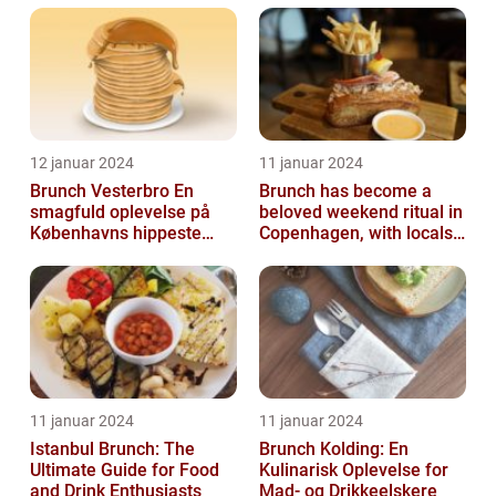
12 januar 2024
11 januar 2024
Brunch Vesterbro En
Brunch has become a
smagfuld oplevelse på
beloved weekend ritual in
Københavns hippeste
Copenhagen, with locals
kvarter
and tourists alike flocking
to...
11 januar 2024
11 januar 2024
Istanbul Brunch: The
Brunch Kolding: En
Ultimate Guide for Food
Kulinarisk Oplevelse for
and Drink Enthusiasts
Mad- og Drikkeelskere