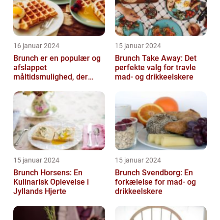
16 januar 2024
15 januar 2024
Brunch er en populær og
Brunch Take Away: Det
afslappet
perfekte valg for travle
måltidsmulighed, der
mad- og drikkeelskere
kombinerer det bedste
fra både morgenmad og
f...
15 januar 2024
15 januar 2024
Brunch Horsens: En
Brunch Svendborg: En
Kulinarisk Oplevelse i
forkælelse for mad- og
Jyllands Hjerte
drikkeelskere