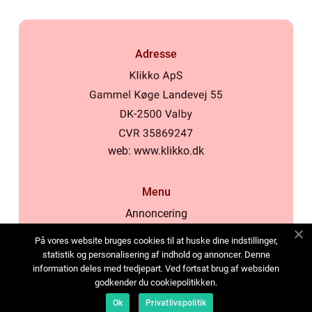
Adresse
web:
www.klikko.dk
Menu
Annoncering
Om os
På vores website bruges cookies til at huske dine indstillinger,
Cookies
statistik og personalisering af indhold og annoncer. Denne
information deles med tredjepart. Ved fortsat brug af websiden
Kontakt os
godkender du cookiepolitikken.
Sitemap
Ok
Privatlivspolitik