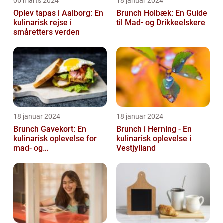
06 marts 2024
18 januar 2024
Oplev tapas i Aalborg: En
Brunch Holbæk: En Guide
kulinarisk rejse i
til Mad- og Drikkeelskere
småretters verden
18 januar 2024
18 januar 2024
Brunch Gavekort: En
Brunch i Herning - En
kulinarisk oplevelse for
kulinarisk oplevelse i
mad- og
Vestjylland
drikkeentusiaster