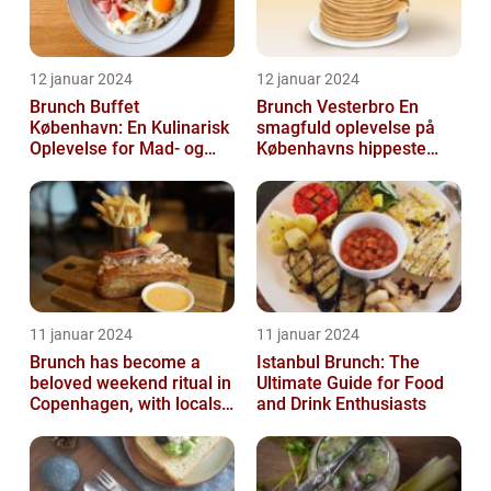
12 januar 2024
12 januar 2024
Brunch Buffet
Brunch Vesterbro En
København: En Kulinarisk
smagfuld oplevelse på
Oplevelse for Mad- og
Københavns hippeste
Drikkeelskere
kvarter
11 januar 2024
11 januar 2024
Brunch has become a
Istanbul Brunch: The
beloved weekend ritual in
Ultimate Guide for Food
Copenhagen, with locals
and Drink Enthusiasts
and tourists alike flocking
to...