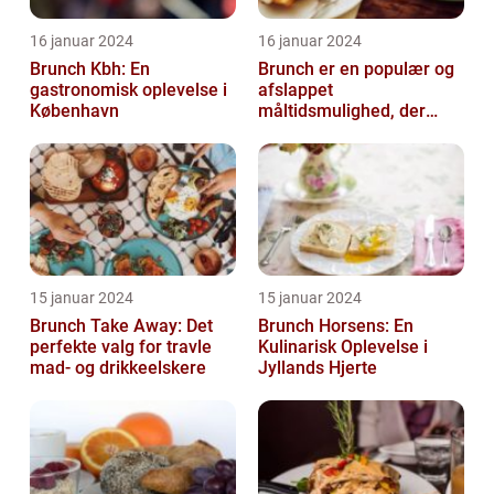
16 januar 2024
16 januar 2024
Brunch Kbh: En
Brunch er en populær og
gastronomisk oplevelse i
afslappet
København
måltidsmulighed, der
kombinerer det bedste
fra både morgenmad og
f...
15 januar 2024
15 januar 2024
Brunch Take Away: Det
Brunch Horsens: En
perfekte valg for travle
Kulinarisk Oplevelse i
mad- og drikkeelskere
Jyllands Hjerte