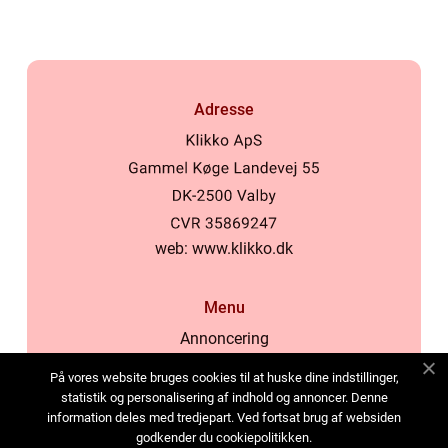
Adresse
web:
www.klikko.dk
Menu
Annoncering
Om os
På vores website bruges cookies til at huske dine indstillinger,
Cookies
statistik og personalisering af indhold og annoncer. Denne
information deles med tredjepart. Ved fortsat brug af websiden
Kontakt os
godkender du cookiepolitikken.
Sitemap