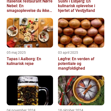
Italiensk restaurant Nørre
Sushi i Esbjerg: En
Nebel: En
kulinarisk oplevelse i
smagsoplevelse du ikke
hjertet af Vestjylland
må gå glip af
05 maj 2025
03 april 2025
Tapas i Aalborg: En
Løgfrø: En verden af
kulinarisk rejse
potentiale og
mangfoldighed
04 november 2024
18 oktober 2024