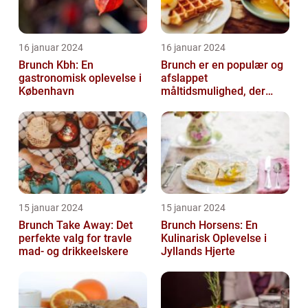
16 januar 2024
16 januar 2024
Brunch Kbh: En
Brunch er en populær og
gastronomisk oplevelse i
afslappet
København
måltidsmulighed, der
kombinerer det bedste
fra både morgenmad og
f...
15 januar 2024
15 januar 2024
Brunch Take Away: Det
Brunch Horsens: En
perfekte valg for travle
Kulinarisk Oplevelse i
mad- og drikkeelskere
Jyllands Hjerte