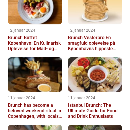
12 januar 2024
12 januar 2024
Brunch Buffet
Brunch Vesterbro En
København: En Kulinarisk
smagfuld oplevelse på
Oplevelse for Mad- og
Københavns hippeste
Drikkeelskere
kvarter
11 januar 2024
11 januar 2024
Brunch has become a
Istanbul Brunch: The
beloved weekend ritual in
Ultimate Guide for Food
Copenhagen, with locals
and Drink Enthusiasts
and tourists alike flocking
to...