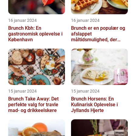
16 januar 2024
16 januar 2024
Brunch Kbh: En
Brunch er en populær og
gastronomisk oplevelse i
afslappet
København
måltidsmulighed, der
kombinerer det bedste
fra både morgenmad og
f...
15 januar 2024
15 januar 2024
Brunch Take Away: Det
Brunch Horsens: En
perfekte valg for travle
Kulinarisk Oplevelse i
mad- og drikkeelskere
Jyllands Hjerte