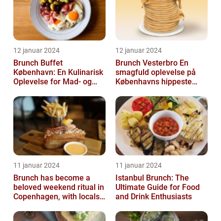
12 januar 2024
12 januar 2024
Brunch Buffet
Brunch Vesterbro En
København: En Kulinarisk
smagfuld oplevelse på
Oplevelse for Mad- og
Københavns hippeste
Drikkeelskere
kvarter
11 januar 2024
11 januar 2024
Brunch has become a
Istanbul Brunch: The
beloved weekend ritual in
Ultimate Guide for Food
Copenhagen, with locals
and Drink Enthusiasts
and tourists alike flocking
to...