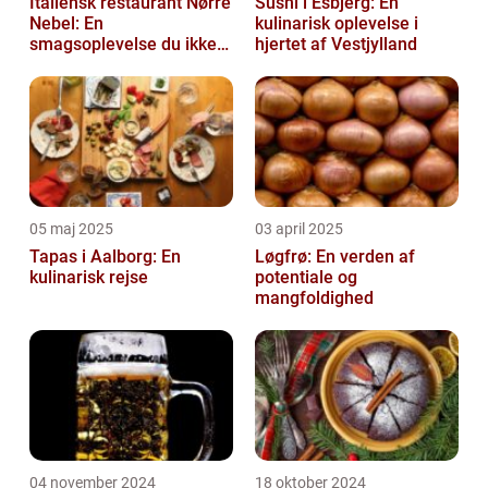
Italiensk restaurant Nørre
Sushi i Esbjerg: En
Nebel: En
kulinarisk oplevelse i
smagsoplevelse du ikke
hjertet af Vestjylland
må gå glip af
05 maj 2025
03 april 2025
Tapas i Aalborg: En
Løgfrø: En verden af
kulinarisk rejse
potentiale og
mangfoldighed
04 november 2024
18 oktober 2024