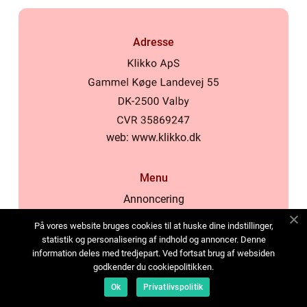
Adresse
web:
www.klikko.dk
Menu
Annoncering
Om os
På vores website bruges cookies til at huske dine indstillinger,
Cookies
statistik og personalisering af indhold og annoncer. Denne
information deles med tredjepart. Ved fortsat brug af websiden
Kontakt os
godkender du cookiepolitikken.
Sitemap
Ok
Privatlivspolitik