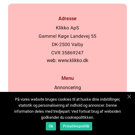
Adresse
web:
www.klikko.dk
Menu
Annoncering
Om os
På vores website bruges cookies til at huske dine indstillinger,
Cookies
statistik og personalisering af indhold og annoncer. Denne
information deles med tredjepart. Ved fortsat brug af websiden
Kontakt os
godkender du cookiepolitikken.
Sitemap
Ok
Privatlivspolitik